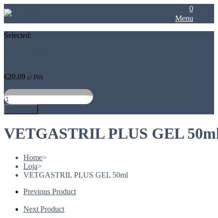
0
Menu
Selected:
VETGASTRIL PLUS GEL 50ml
€
20.09
c/ IVA
Quantidade
de
Adicionar
VETGASTRIL
PLUS
GEL
VETGASTRIL PLUS GEL 50m
50ml
Home
>
Loja
>
VETGASTRIL PLUS GEL 50ml
Previous Product
Next Product