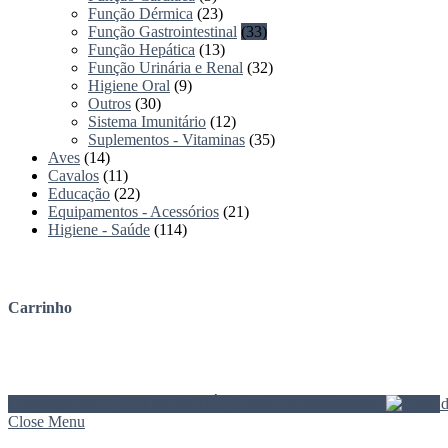
Função Dérmica
(23)
Função Gastrointestinal
(33)
Função Hepática
(13)
Função Urinária e Renal
(32)
Higiene Oral
(9)
Outros
(30)
Sistema Imunitário
(12)
Suplementos - Vitaminas
(35)
Aves
(14)
Cavalos
(11)
Educação
(22)
Equipamentos - Acessórios
(21)
Higiene - Saúde
(114)
Carrinho
Copyright 2019 - PETMARCHÉ |
Politica de Privacidade
|
Close Menu