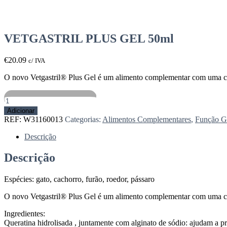
VETGASTRIL PLUS GEL 50ml
€
20.09
c/ IVA
O novo Vetgastril® Plus Gel é um alimento complementar com uma co
Quantidade
de
Adicionar
VETGASTRIL
REF:
W31160013
Categorias:
Alimentos Complementares
,
Função Ga
PLUS
GEL
Descrição
50ml
Descrição
Espécies: gato, cachorro, furão, roedor, pássaro
O novo Vetgastril® Plus Gel é um alimento complementar com uma co
Ingredientes:
Queratina hidrolisada , juntamente com alginato de sódio: ajudam a pr