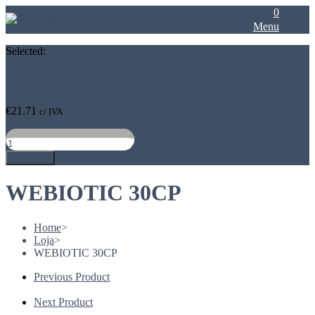
0
Menu
Selected:
WEBIOTIC 30CP
€
21.71
c/ IVA
Quantidade
de
Adicionar
WEBIOTIC
30CP
WEBIOTIC 30CP
Home
>
Loja
>
WEBIOTIC 30CP
Previous Product
Next Product