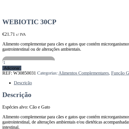
WEBIOTIC 30CP
€
21.71
c/ IVA
Alimento complementar para cães e gatos que contém microrganismos es
gastrointestinal ou de alterações ambientais.
Quantidade
de
Adicionar
WEBIOTIC
REF:
W30850031
Categorias:
Alimentos Complementares
,
Função Ga
30CP
Descrição
Descrição
Espécies alvo: Cão e Gato
Alimento complementar para cães e gatos que contém microrganismos es
gastrointestinal, de alterações ambientais e/ou dietéticas acompanhada
intestinal.