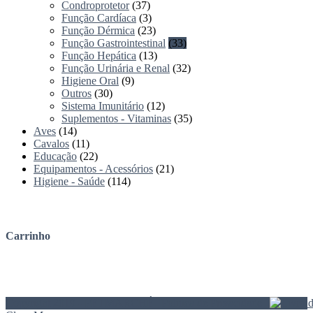
Condroprotetor
(37)
Função Cardíaca
(3)
Função Dérmica
(23)
Função Gastrointestinal
(33)
Função Hepática
(13)
Função Urinária e Renal
(32)
Higiene Oral
(9)
Outros
(30)
Sistema Imunitário
(12)
Suplementos - Vitaminas
(35)
Aves
(14)
Cavalos
(11)
Educação
(22)
Equipamentos - Acessórios
(21)
Higiene - Saúde
(114)
Carrinho
Copyright 2019 - PETMARCHÉ |
Politica de Privacidade
|